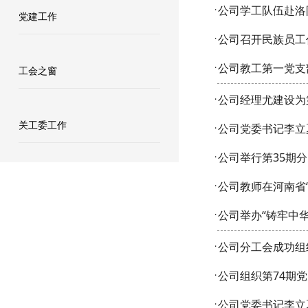
公司学工队伍赴洛
·
党建工作
公司召开民族员工
·
公司教工第一党支
·
工会之窗
公司经理尤建设为
·
关工委工作
公司党委书记李立
·
公司举行第35期
·
公司教师在河南省
·
公司举办“铸牢中
·
公司分工会成功组
·
公司组织第74期
·
公司党委书记李立
·