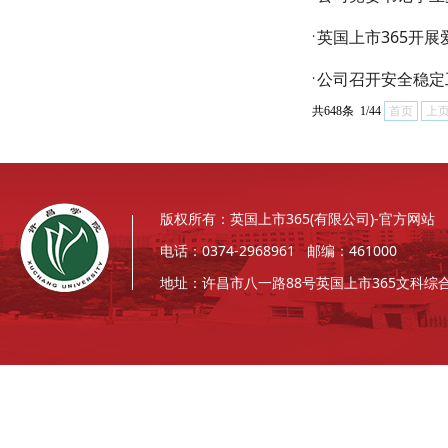
英国上市365开
·
公司召开安全稳定
·
共648条 1/44
首页
上
版权所有：英国上市365(有限公司)-官方网站
电话：0374-2968961 邮编：461000
地址：许昌市八一路88号英国上市365文科综