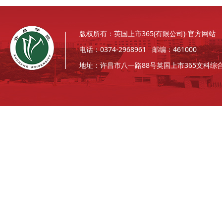
版权所有：英国上市365(有限公司)-官方网站
电话：0374-2968961 邮编：461000
地址：许昌市八一路88号英国上市365文科综