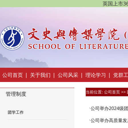
英国上市36
公司首页
|
关于我们
|
公司风采
|
理论学习
|
党群
当前位置:
公司首页
>>
管理制度
公司举办2024级
·
团学工作
公司举办高质量发
·