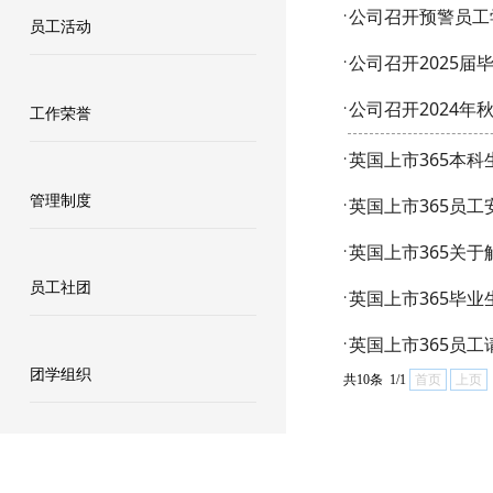
公司召开预警员工
·
员工活动
公司召开2025届
·
公司召开2024
·
工作荣誉
英国上市365本
·
管理制度
英国上市365员
·
英国上市365关
·
员工社团
英国上市365毕
·
英国上市365员
·
团学组织
共10条 1/1
首页
上页