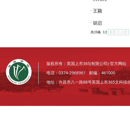
王颖
·
胡启
·
共19条 1/2
首页
上页
版权所有：英国上市365(有限公司)-官方网站
电话：0374-2968961 邮编：461000
地址：许昌市八一路88号英国上市365文科综