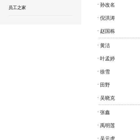
孙改名
·
员工之家
倪洪涛
·
赵国栋
·
黄洁
·
​叶孟婷
·
徐雪
·
田野
·
吴晓克
·
张鑫
·
禹明莲
·
吴元虎
·