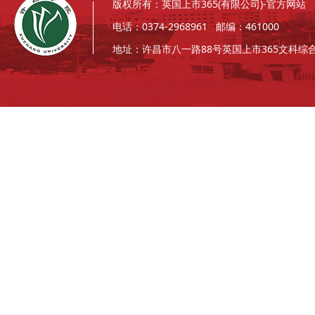
版权所有：英国上市365(有限公司)-官方网站
电话：0374-2968961 邮编：461000
地址：许昌市八一路88号英国上市365文科综