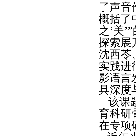
了声音
概括了
之‘美
探索展
沈西苓
实践进
影语言
具深度
该课
育科研
在专项