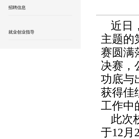
招聘信息
近日
就业创业指导
主题的
赛圆满
决赛，
功底与
获得佳
工作中
此次
于12