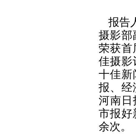
报告
摄影部
荣获首
佳摄影
十佳新
报、经
河南日
市报好
余次。