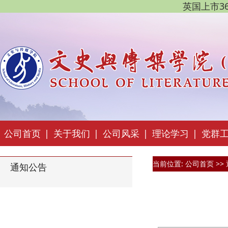
英国上市36
公司首页
|
关于我们
|
公司风采
|
理论学习
|
党群
当前位置:
公司首页
>>
通知公告