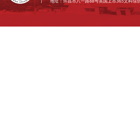
地址：许昌市八一路88号英国上市365文科综