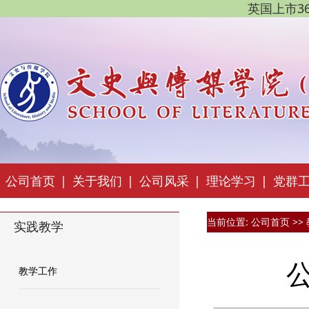
英国上市36
公司首页
|
关于我们
|
公司风采
|
理论学习
|
党群
当前位置:
公司首页
>>
实践教学
教学工作