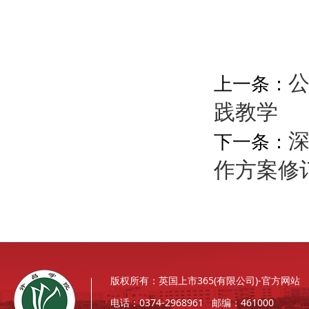
上一条：
践教学
下一条：
作方案修
版权所有：英国上市365(有限公司)-官方网站
电话：0374-2968961 邮编：461000