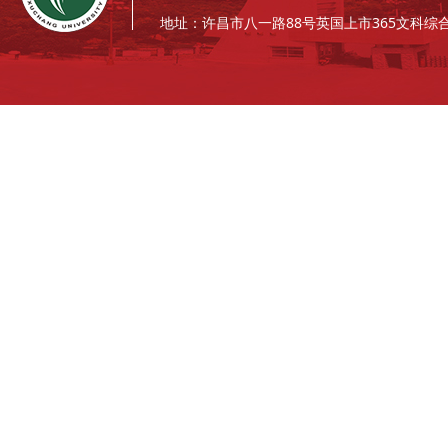
地址：许昌市八一路88号英国上市365文科综