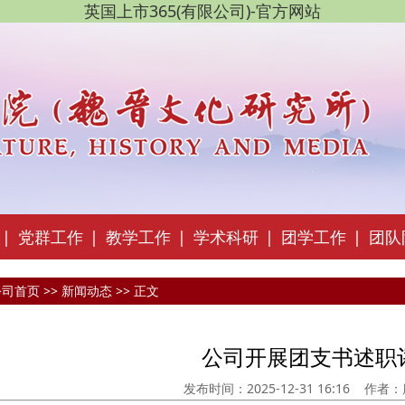
英国上市365(有限公司)-官方网站
|
党群工作
|
教学工作
|
学术科研
|
团学工作
|
团队
公司首页
>>
新闻动态
>> 正文
公司开展团支书述职
发布时间：2025-12-31 16:16 作