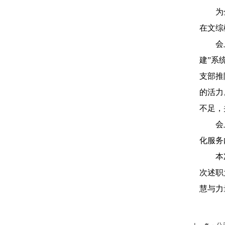
为
在文综
会
建”系
支部推
的活力
不足，
会
化服务
本
次述职
慧与力