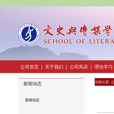
公司首页
|
关于我们
|
公司风采
|
理论学习
当前位置:
新闻动态
新闻动态