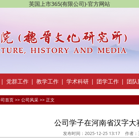
英国上市365(有限公司)-官方网站
|
党群工作
|
教学工作
|
学术科研
|
团学工作
|
团队
公司首页
>>
公司风采
>> 正文
公司学子在河南省汉字大
发布时间：2025-12-25 13:17 作