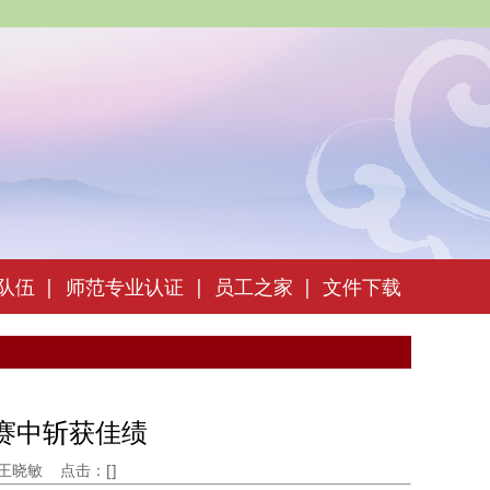
队伍
|
师范专业认证
|
员工之家
|
文件下载
赛中斩获佳绩
者：王晓敏 点击：[
]