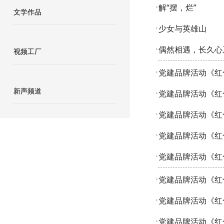
解“摆，烂”
·
文学作品
少女与英雄山
·
偶然相遇，长久心
·
视频工厂
党建品牌活动《红
·
新声频道
党建品牌活动《红
·
党建品牌活动《红
·
党建品牌活动《红
·
党建品牌活动《红
·
党建品牌活动《红
·
党建品牌活动《红
·
党建品牌活动《红
·