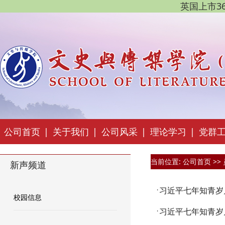
英国上市36
公司首页
|
关于我们
|
公司风采
|
理论学习
|
党群
当前位置:
公司首页
>>
新声频道
习近平七年知青岁月
·
校园信息
习近平七年知青岁月
·